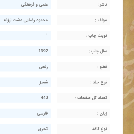
ناشر :
علمی و فرهنگی
مولف :
محمود رضایی دشت ارژنه
نوبت چاپ :
1
سال چاپ :
1392
قطع :
رقعی
نوع جلد :
شمیز
تعداد کل صفحات :
440
زبان :
فارسی
نوع کاغذ :
تحریر