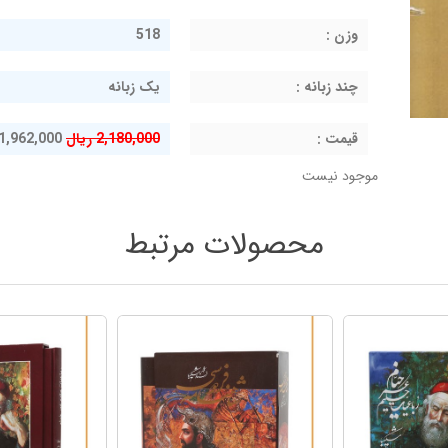
وزن :
518
چند زبانه :
یک زبانه
قيمت :
2,180,000 ریال
1,962,000 ریال
موجود نیست
محصولات مرتبط