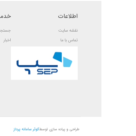
a
a
s
s
e
e
d
d
اطلاعات
خدما
o
o
n
n
ب
ب
نقشه سایت
جستجو
ر
ر
ر
ر
س
س
تماس با ما
اخبار
ی
ی
طراحی و پیاده سازی توسط
کوثر سامانه پرداز