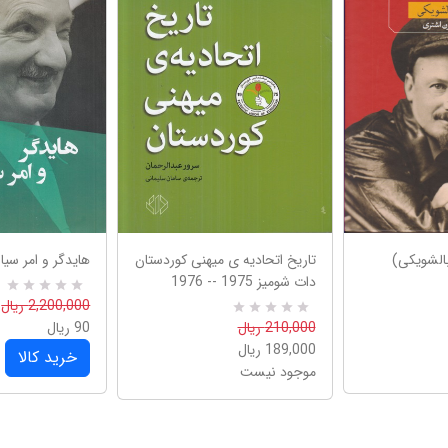
بالشویکی)
تاریخ اتحادیه ی میهنی کوردستان
هایدگر و امر سی
دات شومیز 1975 -- 1976
0
R
2,200,000 ریال
a
0
R
210,000 ریال
90 ریال
t
a
e
189,000 ریال
t
خرید کالا
d
e
موجود نیست
5
d
.
5
0
.
0
0
o
0
u