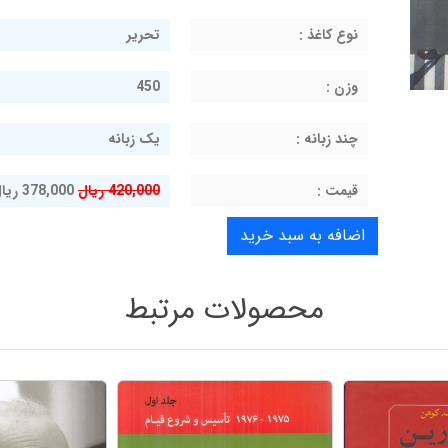
نوع کاغذ :
تحریر
وزن :
450
چند زبانه :
یک زبانه
قيمت :
420,000 ریال
378,000 ریال
محصولات مرتبط