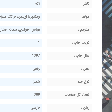
ناشر :
آگه
مولف :
ویکتوریا ای.برد، فرانک میرآف
مترجم :
عباس آخوندی، سمانه افشار
نوبت چاپ :
1
سال چاپ :
1397
قطع :
رقعی
نوع جلد :
شمیز
تعداد کل صفحات :
389
زبان :
فارسی