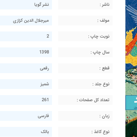
ناشر :
نشر گویا
مولف :
میرجلال الدین کزازی
نوبت چاپ :
2
سال چاپ :
1398
قطع :
رقعی
نوع جلد :
شمیز
تعداد کل صفحات :
261
زبان :
فارسی
نوع کاغذ :
بالک