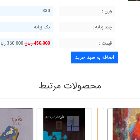
وزن :
330
چند زبانه :
یک زبانه
قيمت :
450,000 ریال
360,000 ریال
محصولات مرتبط