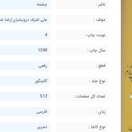
ناشر :
چشمه
مولف :
علی اشرف درویشیان/رضا خن
نوبت چاپ :
4
سال چاپ :
1398
قطع :
رقعی
نوع جلد :
گالینگور
تعداد کل صفحات :
512
زبان :
فارسی
نوع کاغذ :
تحریر