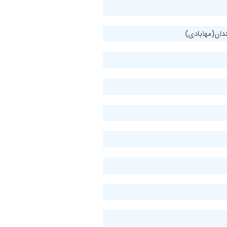
دان(مهابادی)