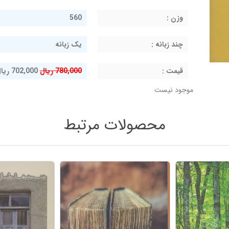
وزن :
560
چند زبانه :
یک زبانه
قيمت :
780,000 ریال
702,000 ریال
موجود نیست
محصولات مرتبط