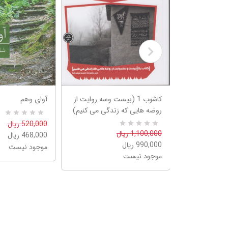
بخر
کاشوب 1 (بیست وسه روایت از
آوای وهم
روضه هایی که زندگی می کنیم)
R
0
520,000 ریال
a
0
R
1,100,000 ریال
468,000 ریال
t
a
e
990,000 ریال
موجود نیست
t
d
e
موجود نیست
5
d
.
5
0
.
0
0
o
0
u
o
t
u
o
t
f
o
5
f