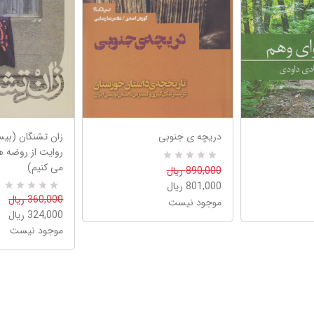
دریچه ی جنوبی
زان تشنگان (بیس
روایت از روضه ه
می کنیم)
R
0
890,000 ریال
a
801,000 ریال
t
e
0
R
360,000 ریال
موجود نیست
d
a
324,000 ریال
5
t
.
e
موجود نیست
0
d
0
5
o
.
u
0
t
0
o
o
f
u
5
t