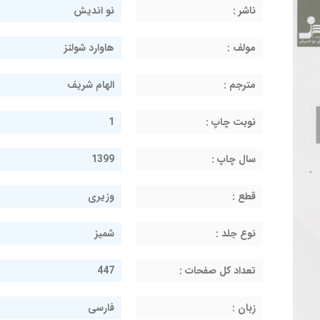
ناشر :
نو اندیش
مولف :
هاوارد شولتز
مترجم :
الهام شریف
نوبت چاپ :
1
سال چاپ :
1399
قطع :
وزیری
نوع جلد :
شمیز
تعداد کل صفحات :
447
زبان :
فارسی