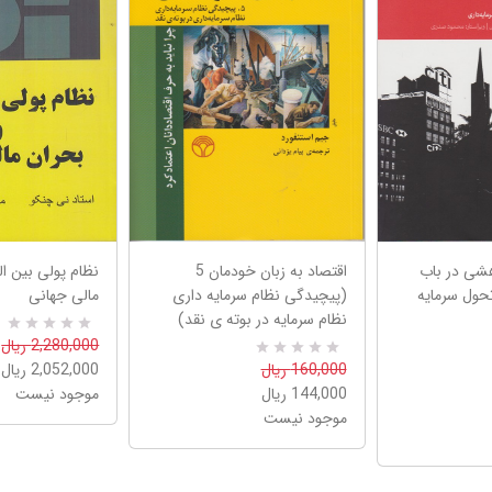
هشی در باب
اقتصاد به زبان خودمان 5
نظام پولی بین ال
تحول سرمایه
(پیچیدگی نظام سرمایه داری
مالی جهانی
نظام سرمایه در بوته ی نقد)
0
R
2,280,000 ریال
a
0
R
160,000 ریال
2,052,000 ریال
t
a
e
144,000 ریال
موجود نیست
t
d
e
موجود نیست
5
d
.
5
0
.
0
0
o
0