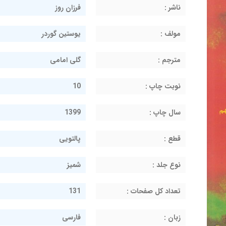
ناشر :
فرزان روز
مولف :
یوستین گوردر
مترجم :
گلی امامی
نوبت چاپ :
10
سال چاپ :
1399
قطع :
پالتویی
نوع جلد :
شمیز
تعداد کل صفحات :
131
زبان :
فارسی