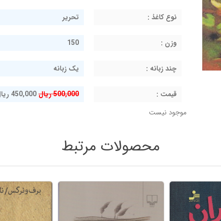
نوع کاغذ :
تحریر
وزن :
150
چند زبانه :
یک زبانه
قيمت :
500,000 ریال
450,000 ریال
موجود نیست
محصولات مرتبط