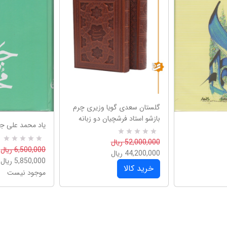
گلستان سعدی گویا وزیری چرم
بازشو استاد فرشچیان دو زبانه
یاد محمد علی جما
R
0
52,000,000 ریال
a
R
0
6,500,000 ریال
44,200,000 ریال
t
a
5,850,000 ریال
e
t
خرید کالا
d
e
موجود نیست
5
d
.
5
0
.
0
0
o
0
u
o
t
u
o
t