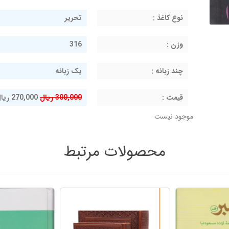
نوع کاغذ :
تحریر
وزن :
316
چند زبانه :
یک زبانه
قيمت :
300,000 ریال
270,000 ریال
موجود نیست
محصولات مرتبط