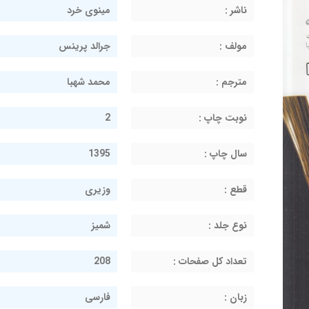
ناشر :
مینوی خرد
مولف :
جرالد پرینس
مترجم :
محمد شهبا
نوبت چاپ :
2
سال چاپ :
1395
قطع :
وزیری
نوع جلد :
شمیز
تعداد کل صفحات :
208
زبان :
فارسی