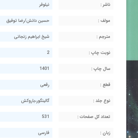
ناشر :
نیلوفر
مولف :
حسین دانش/رضا توفیق
مترجم :
شیخ ابراهیم زنجانی
نوبت چاپ :
2
سال چاپ :
1401
قطع :
رقعی
نوع جلد :
گالینگور،باروکش
تعداد کل صفحات :
531
زبان :
فارسی