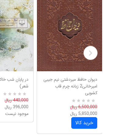
رید می خواهم
دیوان حافظ میردشتی نیم جیبی
در پایان شب خا
امیرخانی2 زبانه چرم قاب
شعر)
کشویی
0
R
440,000 ریال
a
0
R
6,500,000 ریال
396,000 ریال
t
a
e
5,850,000 ریال
موجود نیست
t
d
e
5
خرید کالا
d
.
5
0
.
0
0