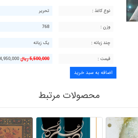
نوع کاغذ :
تحریر
وزن :
768
چند زبانه :
یک زبانه
قيمت :
5,500,000 ریال
4,950,000 ریال
محصولات مرتبط