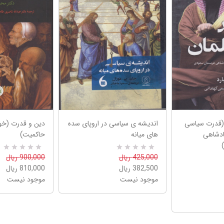
(قدرت سیاسی
اندیشه ی سیاسی در اروپای سده
دین و قدرت (خوا
ادشاهی
های میانه
حاکمیت)
0
R
425,000 ریال
0
R
900,000 ریال
a
a
382,500 ریال
810,000 ریال
t
t
e
e
موجود نیست
موجود نیست
d
d
5
5
.
.
0
0
0
0
o
o