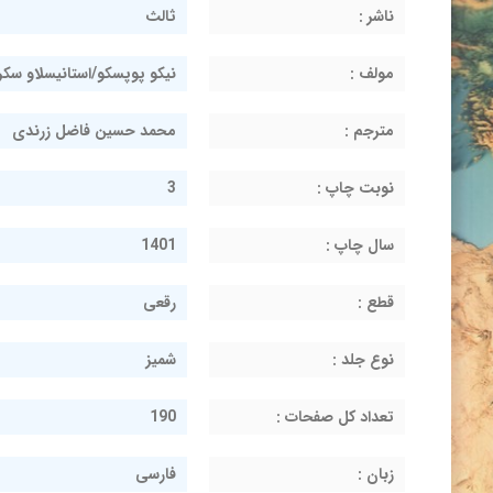
ناشر :
ثالث
مولف :
نیکو پوپسکو/استانیسلاو سکر
مترجم :
محمد حسین فاضل زرندی
نوبت چاپ :
3
سال چاپ :
1401
قطع :
رقعی
نوع جلد :
شمیز
تعداد کل صفحات :
190
زبان :
فارسی