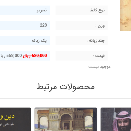
نوع کاغذ :
تحریر
وزن :
228
چند زبانه :
یک زبانه
قيمت :
620,000 ریال
558,000 ریال
موجود نیست
محصولات مرتبط