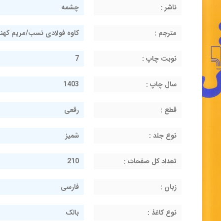
ناشر :
چشمه
مترجم :
کاوه فولادی نسب/مریم کهن
نوبت چاپ :
7
سال چاپ :
1403
قطع :
رقعی
نوع جلد :
شمیز
تعداد کل صفحات :
210
زبان :
فارسی
نوع کاغذ :
بالک