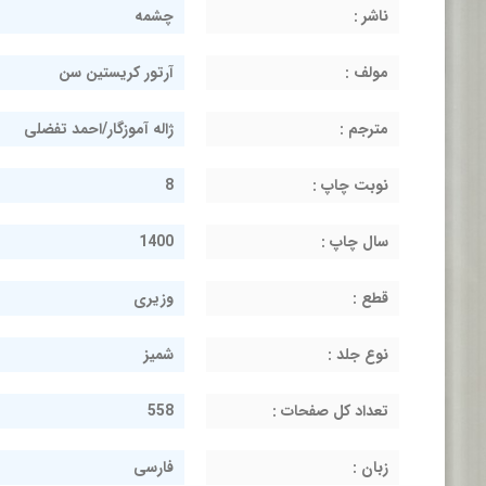
ناشر :
چشمه
مولف :
آرتور کریستین سن
مترجم :
ژاله آموزگار/احمد تفضلی
نوبت چاپ :
8
سال چاپ :
1400
قطع :
وزیری
نوع جلد :
شمیز
تعداد کل صفحات :
558
زبان :
فارسی