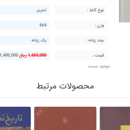
نوع کاغذ :
تحریر
وزن :
664
چند زبانه :
یک زبانه
قيمت :
1,650,000 ریال
1,485,000 ریال
موجود نیست
محصولات مرتبط