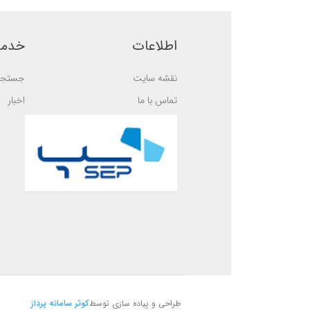
b
5
a
b
s
a
e
s
اطلاعات
خدما
d
e
o
d
n
o
نقشه سایت
جستجو
ب
n
ر
ب
ر
ر
تماس با ما
اخبار
س
ر
ی
س
ی
طراحی و پیاده سازی توسط
کوثر سامانه پرداز