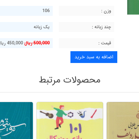
وزن :
106
چند زبانه :
یک زبانه
قيمت :
500,000 ریال
450,000 ریال
محصولات مرتبط