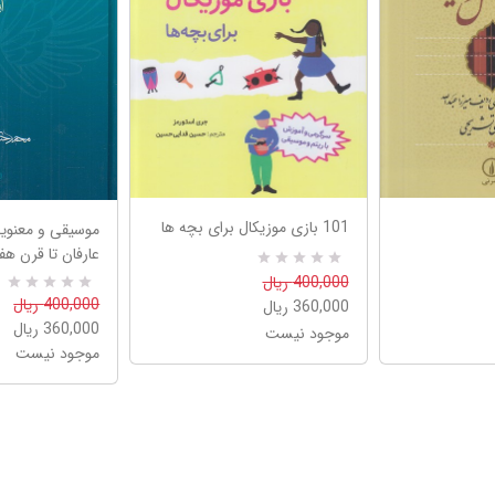
101 بازی موزیکال برای بچه ها
موسیقی و معنویت
عارفان تا قرن هف
R
0
400,000 ریال
a
0
R
400,000 ریال
360,000 ریال
t
a
e
360,000 ریال
موجود نیست
t
d
e
موجود نیست
5
d
.
5
0
.
0
0
o
0
u
o
t
u
o
t
f
o
5