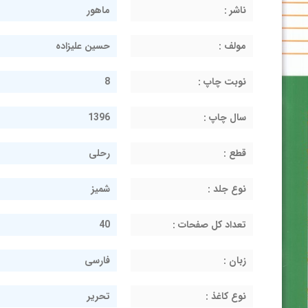
ناشر :
ماهور
مولف :
حسین علیزاده
نوبت چاپ :
8
سال چاپ :
1396
قطع :
رحلی
نوع جلد :
شمیز
تعداد کل صفحات :
40
زبان :
فارسی
نوع کاغذ :
تحریر