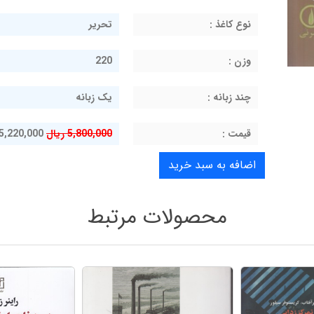
نوع کاغذ :
تحریر
وزن :
220
چند زبانه :
یک زبانه
قيمت :
5,800,000 ریال
5,220,000 ریال
محصولات مرتبط