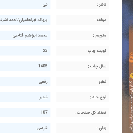
ناشر :
نی
مولف :
یرواند آبراهامیان/احمد اش
مترجم :
محمد ابراهیم فتاحی
نوبت چاپ :
23
سال چاپ :
1405
قطع :
رقعی
نوع جلد :
شمیز
تعداد کل صفحات :
187
زبان :
فارسی