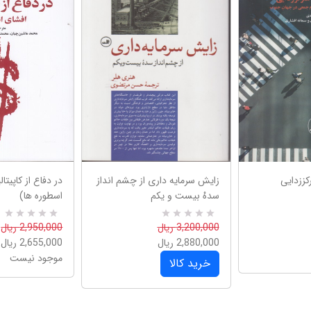
کززدایی
زایش سرمایه داری از چشم انداز
در دفاع از کاپیت
سدهْ بیست و یکم
اسطوره ها)
0
R
3,200,000 ریال
0
R
2,950,000 ریال
a
a
2,880,000 ریال
2,655,000 ریال
t
t
e
e
موجود نیست
خرید کالا
d
d
5
5
.
.
0
0
0
0