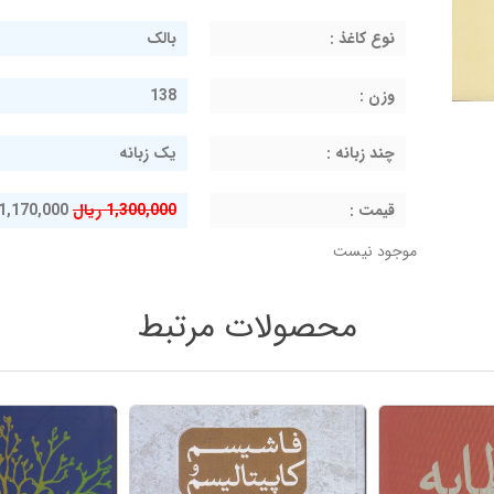
نوع کاغذ :
بالک
وزن :
138
چند زبانه :
یک زبانه
قيمت :
1,300,000 ریال
1,170,000 ریال
موجود نیست
محصولات مرتبط