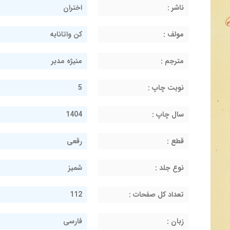
ناشر :
اختران
مولف :
کن واتانابه
مترجم :
منیژه مدبر
نوبت چاپ :
5
سال چاپ :
1404
قطع :
رقعی
نوع جلد :
شمیز
تعداد کل صفحات :
112
زبان :
فارسی