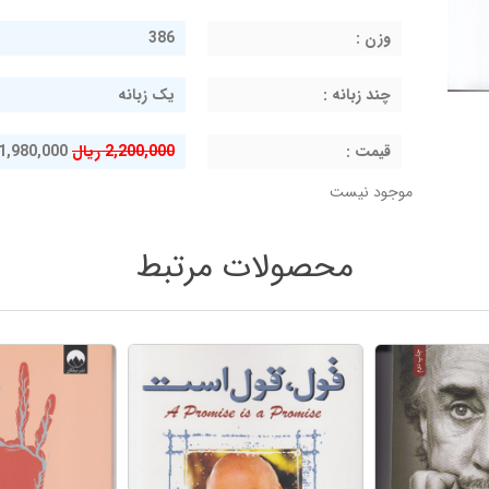
وزن :
386
چند زبانه :
یک زبانه
قيمت :
2,200,000 ریال
1,980,000 ریال
موجود نیست
محصولات مرتبط