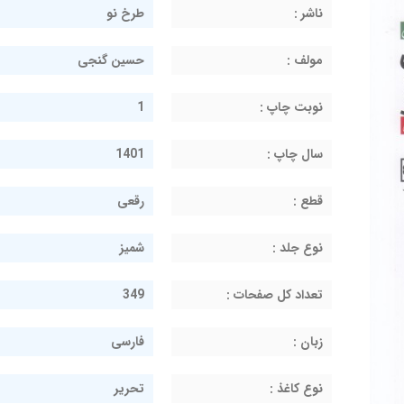
ناشر :
طرخ نو
مولف :
حسین گنجی
نوبت چاپ :
1
سال چاپ :
1401
قطع :
رقعی
نوع جلد :
شمیز
تعداد کل صفحات :
349
زبان :
فارسی
نوع کاغذ :
تحریر