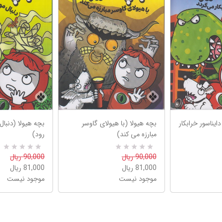
دایناسور خرابکار
بچه هیولا (با هیولای گاوسر
بچه هیولا (دنبال
مبارزه می کند)
رود)
0
R
90,000 ریال
0
R
90,000 ریال
a
a
81,000 ریال
81,000 ریال
t
t
e
e
موجود نیست
موجود نیست
d
d
5
5
.
.
0
0
0
0
o
o