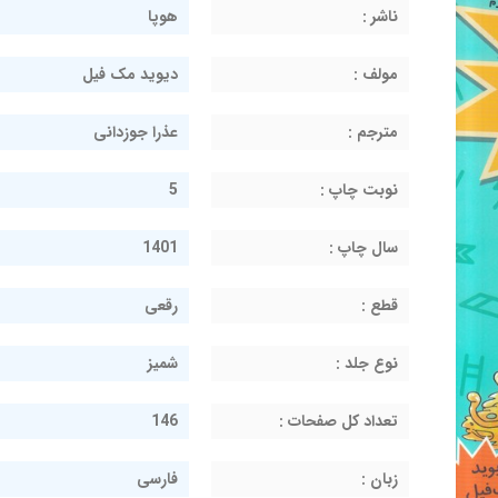
ناشر :
هوپا
مولف :
دیوید مک فیل
مترجم :
عذرا جوزدانی
نوبت چاپ :
5
سال چاپ :
1401
قطع :
رقعی
نوع جلد :
شمیز
تعداد کل صفحات :
146
زبان :
فارسی