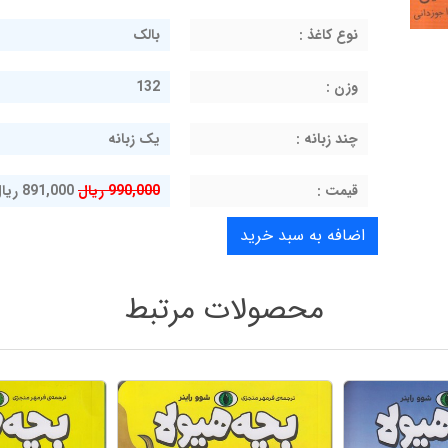
نوع کاغذ :
بالک
وزن :
132
چند زبانه :
یک زبانه
قيمت :
990,000 ریال
891,000 ریال
محصولات مرتبط