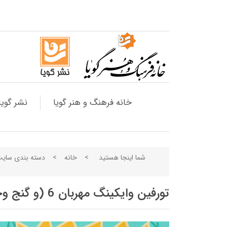
خانه فرهنگ و هنر گویا
نشر گویا
شما اینجا هستید
>
خانه
>
دسته بندی سای
تورفین وایکینگ مهربان 6 (و گنج وحشتناک)