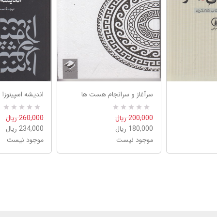
سرآغاز و سرانجام هست ها
اندیشه اسپینوزا
R
0
R
0
200,000 ریال
260,000 ریال
a
a
180,000 ریال
234,000 ریال
t
t
e
e
موجود نیست
موجود نیست
d
d
5
5
.
.
0
0
0
0
o
o
u
u
t
t
o
o
f
f
5
5