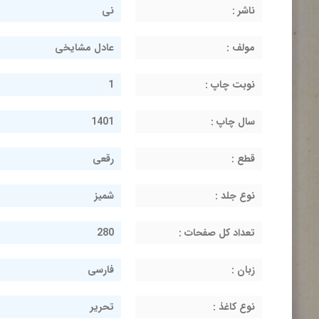
ناشر :
نی
مولف :
عادل مشایخی
نوبت چاپ :
1
سال چاپ :
1401
قطع :
رقعی
نوع جلد :
شمیز
تعداد کل صفحات :
280
زبان :
فارسی
نوع کاغذ :
تحریر