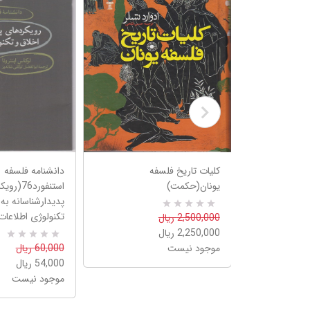
می در
کلیات تاریخ فلسفه
دانشنامه فلسفه
ه سرا
یونان(حکمت)
استنفورد76(رو
‌پدیدارشناسانه به
تکنولوژی اطلاعات
0
R
2,500,000 ریال
a
2,250,000 ریال
t
e
موجود نیست
0
R
60,000 ریال
d
a
54,000 ریال
5
t
.
e
موجود نیست
0
d
0
5
o
.