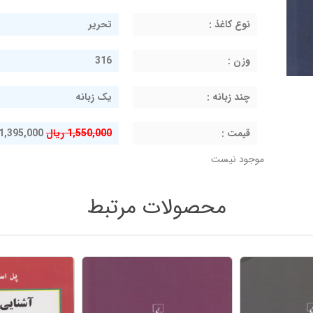
نوع کاغذ :
تحریر
وزن :
316
چند زبانه :
یک زبانه
قيمت :
1,550,000 ریال
1,395,000 ریال
موجود نیست
محصولات مرتبط