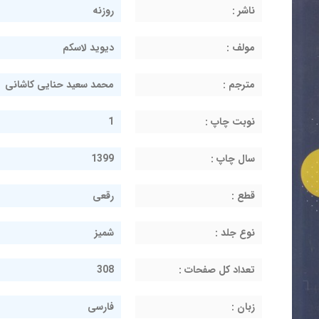
ناشر :
روزنه
مولف :
دیوید لاسکم
مترجم :
محمد سعید حنایی کاشانی
نوبت چاپ :
1
سال چاپ :
1399
قطع :
رقعی
نوع جلد :
شمیز
تعداد کل صفحات :
308
زبان :
فارسی