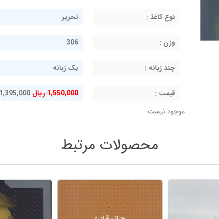
نوع کاغذ :
تحریر
وزن :
306
چند زبانه :
یک زبانه
قيمت :
1,550,000 ریال
1,395,000 ریال
موجود نیست
محصولات مرتبط