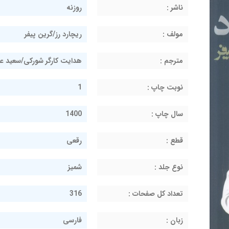
ناشر :
روزنه
مولف :
ریچارد رز/گرین پیفر
مترجم :
هدایت کارگر شورکی/سعید عط
نوبت چاپ :
1
سال چاپ :
1400
قطع :
رقعی
نوع جلد :
شمیز
تعداد کل صفحات :
316
زبان :
فارسی