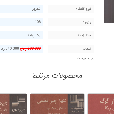
نوع کاغذ :
تحریر
وزن :
108
چند زبانه :
یک زبانه
قيمت :
600,000 ریال
540,000 ریال
موجود نیست
محصولات مرتبط