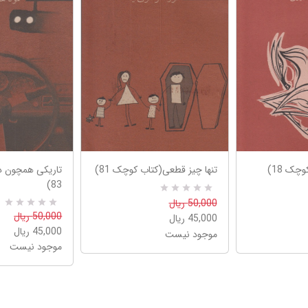
چک 18)
تنها چیز قطعی(کتاب کوچک 81)
تاریکی همچون د
83)
R
0
50,000 ریال
a
0
R
50,000 ریال
45,000 ریال
t
a
e
45,000 ریال
موجود نیست
t
d
e
موجود نیست
5
d
.
5
0
.
0
0
o
0
u
o
t