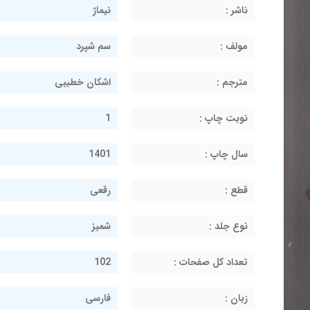
ناشر :
نیماژ
مولف :
سم شپرد
مترجم :
اشکان خطیبی
نوبت چاپ :
1
سال چاپ :
1401
قطع :
رقعی
نوع جلد :
شمیز
تعداد کل صفحات :
102
زبان :
فارسی