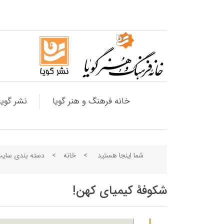
خانه فرهنگ و هنر گویا
نشر گویا
شما اینجا هستید
>
خانه
>
دسته بندی سای
شکوفۀ کیمیای کهن!