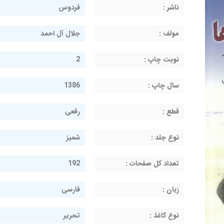
ناشر :
فردوس
مولف :
جلال آل احمد
نوبت چاپ :
2
سال چاپ :
1386
قطع :
رقعی
نوع جلد :
شمیز
تعداد کل صفحات :
192
زبان :
فارسی
نوع کاغذ :
تحریر