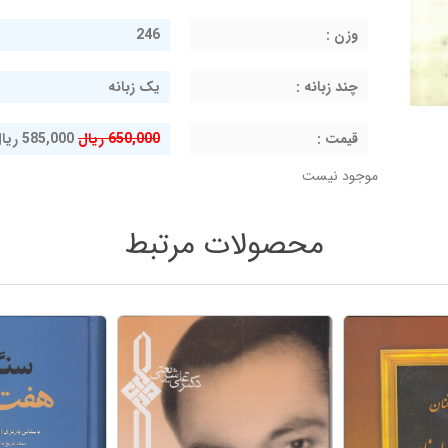
وزن :
246
چند زبانه :
یک زبانه
قيمت :
650,000 ریال
585,000 ریال
موجود نیست
محصولات مرتبط