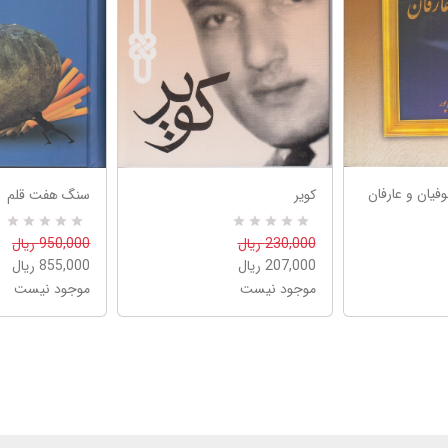
یان و عارفان
کویر
سنگ هفت قلم
R
0
R
0
230,000 ریال
950,000 ریال
a
a
207,000 ریال
855,000 ریال
t
t
e
e
موجود نیست
موجود نیست
d
d
5
5
.
.
0
0
0
0
o
o
u
u
t
t
o
o
f
f
5
5