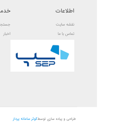
a
a
s
s
اطلاعات
خدما
e
e
d
d
o
o
نقشه سایت
جستجو
n
n
ب
ب
ر
ر
تماس با ما
اخبار
ر
ر
س
س
ی
ی
طراحی و پیاده سازی توسط
کوثر سامانه پرداز